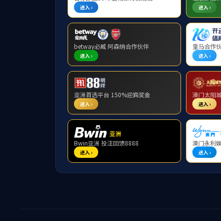
通知
新闻中心
tyc
新闻动态
通知公告
ty
位老师
学术活动
培训中心通知