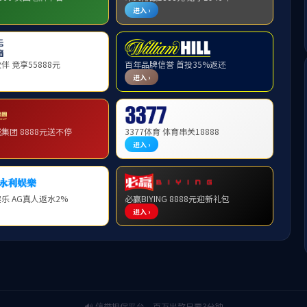
公告
41183太阳成集团2023年博士开题报告会
中国·tyc41183太阳成(集团)有限公
c41183太阳成集团2023年博士开题报告会将于12月1
同学莅临指导！